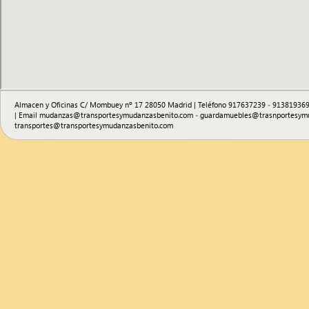
Almacen y Oficinas C/ Mombuey nº 17 28050 Madrid | Teléfono 917637239 - 913819369
| Email mudanzas@transportesymudanzasbenito.com - guardamuebles@trasnportesymu
transportes@transportesymudanzasbenito.com