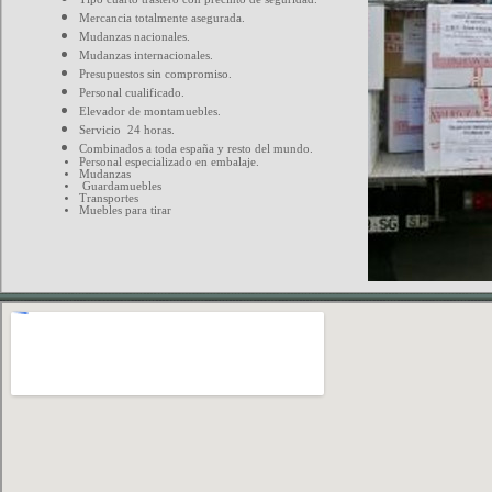
Mercancia totalmente asegurada.
Mudanzas nacionales.
Mudanzas internacionales.
Presupuestos sin compromiso.
Personal cualificado.
Elevador de montamuebles.
Servicio 24 horas.
Combinados a toda españa y resto del mundo.
Personal especializado en embalaje.
Mudanzas
Guardamuebles
Transportes
Muebles para tirar